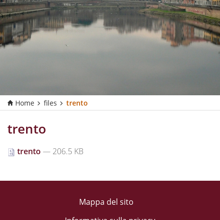
Home
files
trento
trento
trento
— 206.5 KB
Mappa del sito