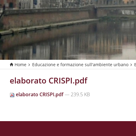
Home
Educazione e formazione sull'ambiente urbano
T
u
s
elaborato CRISPI.pdf
e
i
elaborato CRISPI.pdf
— 239.5 KB
q
u
i
: