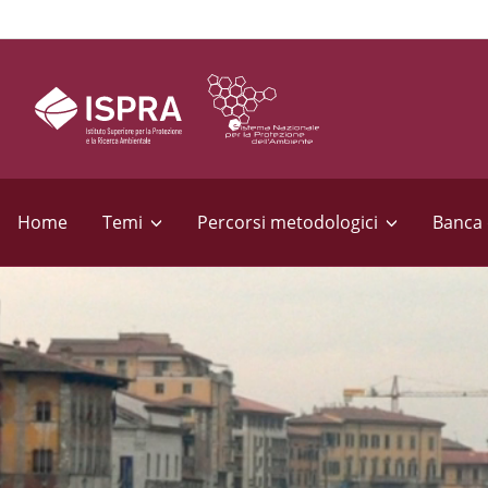
S
e
Home
Temi
Percorsi metodologici
Banca 
z
i
o
n
i