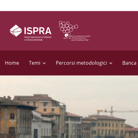
S
e
Home
Temi
Percorsi metodologici
Banca 
z
i
o
n
i