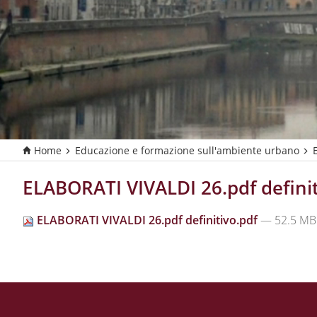
Home
Educazione e formazione sull'ambiente urbano
T
u
s
ELABORATI VIVALDI 26.pdf definit
e
i
ELABORATI VIVALDI 26.pdf definitivo.pdf
— 52.5 MB
q
u
i
: