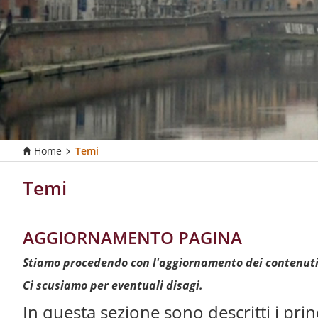
Home
Temi
T
u
s
Temi
e
i
q
AGGIORNAMENTO PAGINA
u
i
Stiamo procedendo con l'aggiornamento dei contenuti
:
Ci scusiamo per eventuali disagi.
In questa sezione sono descritti i prin