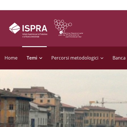
S
e
Home
Temi
Percorsi metodologici
Banca 
z
i
o
n
i