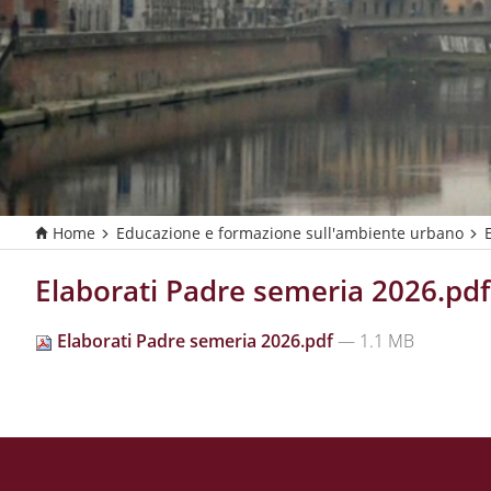
Home
Educazione e formazione sull'ambiente urbano
T
u
s
Elaborati Padre semeria 2026.pdf
e
i
Elaborati Padre semeria 2026.pdf
— 1.1 MB
q
u
i
: