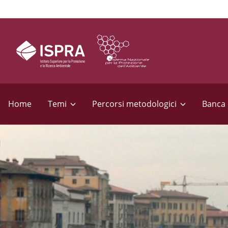
S
e
Home
Temi
Percorsi metodologici
Banca 
z
i
o
n
i