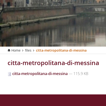
Home
files
citta-metropolitana-di-messina
T
u
s
citta-metropolitana-di-messina
e
i
citta-metropolitana-di-messina
— 115.9 KB
q
u
i
: