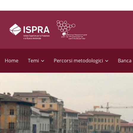
S
e
Home
Temi
Percorsi metodologici
Banca 
z
i
o
n
i