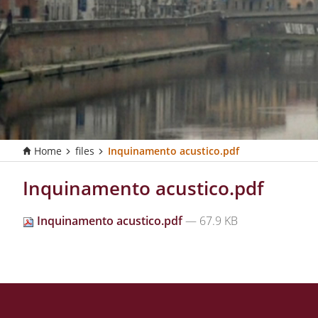
Home
files
Inquinamento acustico.pdf
T
u
s
Inquinamento acustico.pdf
e
i
Inquinamento acustico.pdf
— 67.9 KB
q
u
i
: