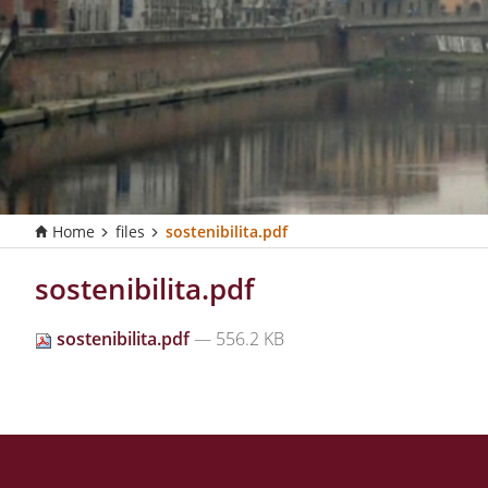
Home
files
sostenibilita.pdf
T
u
s
sostenibilita.pdf
e
i
sostenibilita.pdf
— 556.2 KB
q
u
i
: