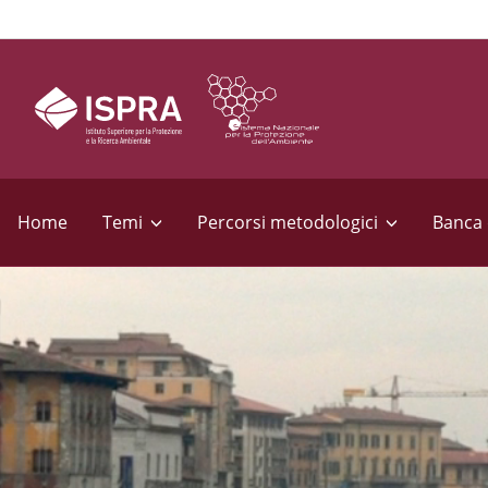
S
e
Home
Temi
Percorsi metodologici
Banca 
z
i
o
n
i