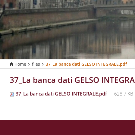
Home
files
37_La banca dati GELSO INTEGRALE.pdf
T
u
s
37_La banca dati GELSO INTEGRA
e
i
37_La banca dati GELSO INTEGRALE.pdf
— 628.7 KB
q
u
i
: