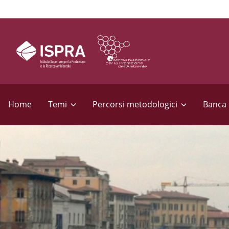
S
e
Home
Temi
Percorsi metodologici
Banca 
z
i
o
n
i