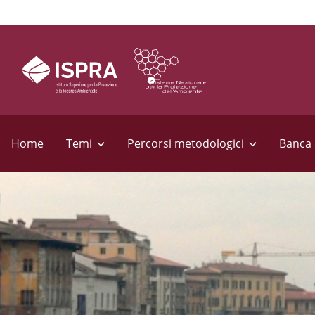
S
e
Home
Temi
Percorsi metodologici
Banca 
z
i
o
n
i