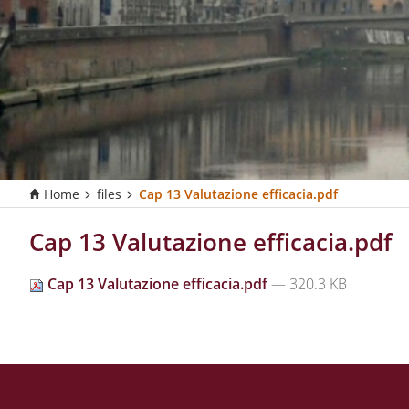
Home
files
Cap 13 Valutazione efficacia.pdf
T
u
s
Cap 13 Valutazione efficacia.pdf
e
i
Cap 13 Valutazione efficacia.pdf
— 320.3 KB
q
u
i
: