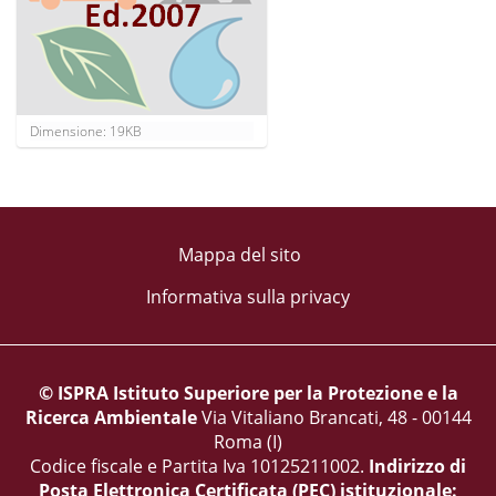
C
Dimensione: 19KB
l
i
c
c
a
p
Mappa del sito
e
r
Informativa sulla privacy
v
e
d
e
r
© ISPRA Istituto Superiore per la Protezione e la
e
l
Ricerca Ambientale
Via Vitaliano Brancati, 48 - 00144
'
Roma (I)
i
Codice fiscale e Partita Iva 10125211002.
Indirizzo di
m
m
Posta Elettronica Certificata (PEC) istituzionale: