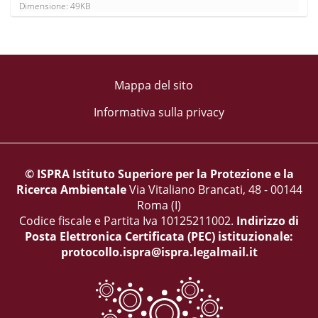
C
Dimensione: 49KB
l
i
c
c
a
p
Mappa del sito
e
r
Informativa sulla privacy
v
e
d
e
r
© ISPRA Istituto Superiore per la Protezione e la
e
l
Ricerca Ambientale
Via Vitaliano Brancati, 48 - 00144
'
Roma (I)
i
Codice fiscale e Partita Iva 10125211002.
Indirizzo di
m
m
Posta Elettronica Certificata (PEC) istituzionale:
a
protocollo.ispra@ispra.legalmail.it
g
i
n
e
a