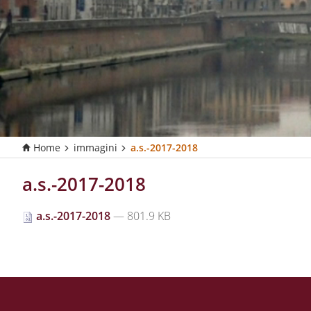
Home
immagini
a.s.-2017-2018
T
u
s
a.s.-2017-2018
e
i
a.s.-2017-2018
— 801.9 KB
q
u
i
: