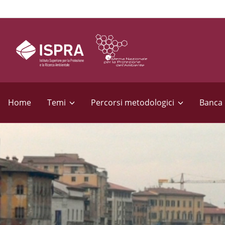
S
e
Home
Temi
Percorsi metodologici
Banca 
z
i
o
n
i