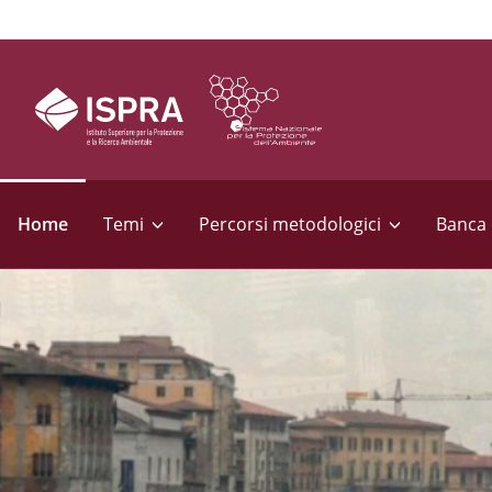
S
e
Home
Temi
Percorsi metodologici
Banca 
z
i
o
n
i