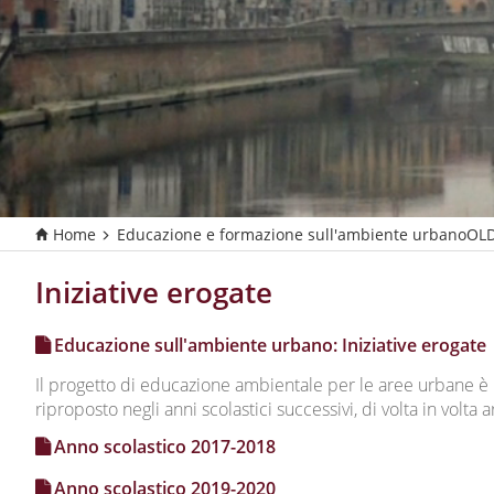
Home
Educazione e formazione sull'ambiente urbanoOL
T
u
s
Iniziative erogate
e
i
Educazione sull'ambiente urbano: Iniziative erogate
q
u
Il progetto di educazione ambientale per le aree urbane è n
i
riproposto negli anni scolastici successivi, di volta in volta 
:
Anno scolastico 2017-2018
Anno scolastico 2019-2020